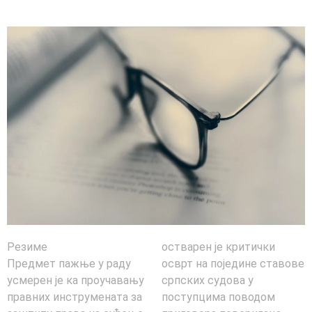
Резиме
остварен је критички
Предмет пажње у раду
осврт на поједине ставове
усмерен је ка проучавању
српских судова у
правних инструмената за
поступцима поводом