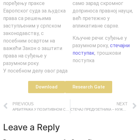
поређењу праксе
само зарад скромног
Европског суда за људска
доприноса правној науци,
права са решењима
већ претежно у
заступљеним у српском
апликативне сврхе.
законодавству, с
Кључне речи: суђење у
посебним освртом на
разумном року,
стечајни
важећи Закон о заштити
поступак
, трошкови
права на суђење у
поступка
разумном року.
У посебном делу овог рада
Download
Research Gate
PREVIOUS
NEXT
АРБИТРАЖА У ПОЗИТИВНОМ СРПСКОМ СТЕЧАЈНОМ ЗАКОНОДАВСТВУ
СТЕЧАЈ ПРЕДУЗЕТНИКА – НУЖДА ИЛИ ПОТРЕБА​
Leave a Reply