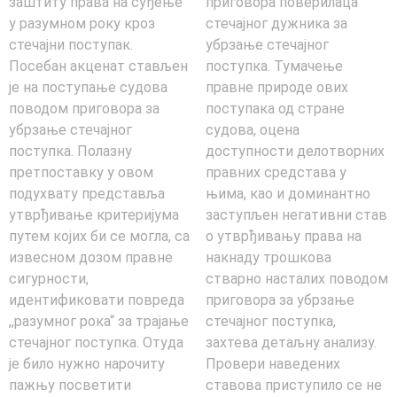
заштиту права на суђење
приговора поверилаца
у разумном року кроз
стечајног дужника за
стечајни поступак.
убрзање стечајног
Посебан акценат стављен
поступка. Тумачење
је на поступањe судова
правне природе ових
поводом приговора за
поступака од стране
убрзање стечајног
судова, оцена
поступка. Полазну
доступности делотворних
претпоставку у овом
правних средстава у
подухвату представља
њима, као и доминантно
утврђивање критеријума
заступљен негативни став
путем којих би се могла, са
о утврђивању права на
извесном дозом правне
накнаду трошкова
сигурности,
стварно насталих поводом
идентификовати повреда
приговора за убрзање
,,разумног рока“ за трајање
стечајног поступка,
стечајног поступка. Отуда
захтева детаљну анализу.
је било нужно нарочиту
Провери наведених
пажњу посветити
ставова приступило се не