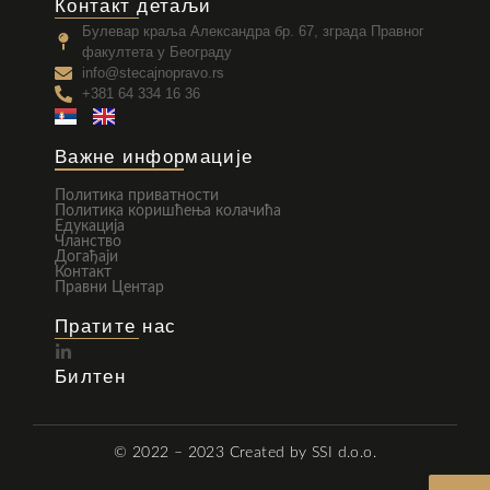
Контакт детаљи
Булевар краља Александра бр. 67, зграда Правног
факултета у Београду
info@stecajnopravo.rs
+381 64 334 16 36
Важне информације
Политика приватности
Политика коришћења колачића
Едукација
Чланство
Догађаји
Контакт
Правни Центар
Пратите нас
Билтен
© 2022 – 2023
Created by SSI d.o.o.