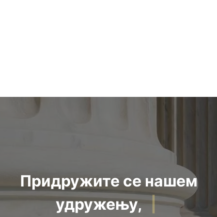
НОВООСНОВАНОГ
PROBIJANJE
ПРИВРЕДНОГ
PRAVNE LIČNOSTI
ДРУШТВА ЗА
U
ОБАВЕЗЕ
KOMPANIJSKOM
ОСНИВАЧА​
PRAVU SRBIJE
јануар 24, 2024
фебруар 1, 2023
admin
admin
Придружите се нашем
удружењу,
|