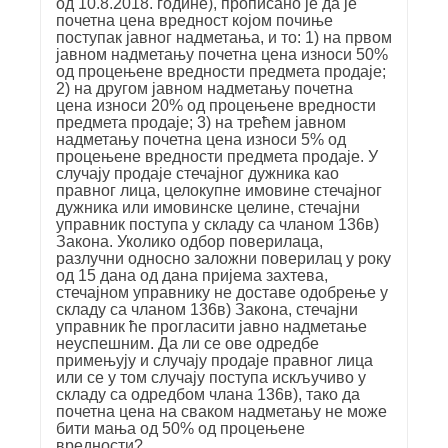
од 10.8.2018. године), прописано је да је
почетна цена вредност којом почиње
поступак јавног надметања, и то: 1) на првом
јавном надметању почетна цена износи 50%
од процењене вредности предмета продаје;
2) на другом јавном надметању почетна
цена износи 20% од процењене вредности
предмета продаје; 3) на трећем јавном
надметању почетна цена износи 5% од
процењене вредности предмета продаје. У
случају продаје стечајног дужника као
правног лица, целокупне имовине стечајног
дужника или имовинске целине, стечајни
управник поступа у складу са чланом 136в)
Закона. Уколико одбор поверилаца,
разлучни односно заложни поверилац у року
од 15 дана од дана пријема захтева,
стечајном управнику не доставе одобрење у
складу са чланом 136в) Закона, стечајни
управник ће прогласити јавно надметање
неуспешним. Да ли се ове одредбе
примењују и случају продаје правног лица
или се у том случају поступа искључиво у
складу са одредбом члана 136в), тако да
почетна цена на сваком надметању не може
бити мања од 50% од процењене
вредности?