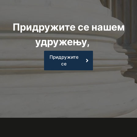
Придружите се нашем
удружењу,
|
Придружите
се