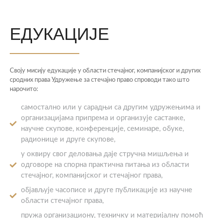
ЕДУКАЦИЈЕ
Своју мисију едукације у области стечајног, компанијског и других
сродних права Удружење за стечајно право спроводи тако што
нарочито:
самостално или у сарадњи са другим удружењима и
организацијама припрема и организује састанке,
научне скупове, конференције, семинаре, обуке,
радионице и друге скупове,
у оквиру свог деловања даје стручна мишљења и
одговоре на спорна практична питања из области
стечајног, компанијског и стечајног права,
објављује часописе и друге публикације из научне
области стечајног права,
пружа организациону, техничку и материјалну помоћ