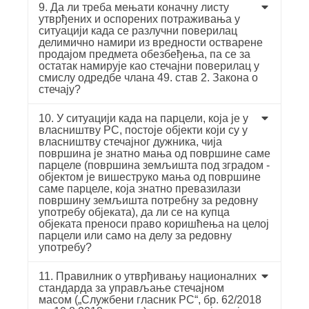
9. Да ли треба мењати коначну листу
утврђених и оспорених потраживања у
ситуацији када се разлучни поверилац
делимично намири из вредности остварене
продајом предмета обезбеђења, па се за
остатак намирује као стечајни поверилац у
смислу одредбе члана 49. став 2. Закона о
стечају?
10. У ситуацији када на парцели, која је у
власништву РС, постоје објекти који су у
власништву стечајног дужника, чија
површина је знатно мања од површине саме
парцеле (површина земљишта под зградом -
објектом је вишеструко мања од површине
саме парцеле, која знатно превазилази
површину земљишта потребну за редовну
употребу објеката), да ли се на купца
објеката преноси право коришћења на целој
парцели или само на делу за редовну
употребу?
11. Правилник о утврђивању националних
стандарда за управљање стечајном
масом („Службени гласник РС“, бр. 62/2018