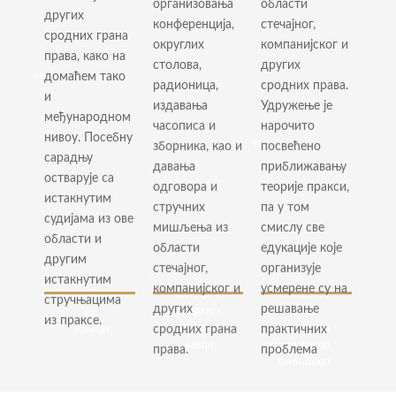
организовања
области
округлих
компанијског
права,
других
столова,
и других
конференција,
стечајног,
како на
сродних грана
радионица,
сродних
домаћем
округлих
компанијског и
права, како на
издавања
права.
тако и
столова,
других
часописа
Удружење
међународном
домаћем тако
радионица,
сродних права.
и
је
нивоу.
и
издавања
Удружење је
зборника,
нарочито
Посебну
међународном
као и
посвећено
часописа и
нарочито
сарадњу
нивоу. Посебну
давања
приближавању
остварује
зборника, као и
посвећено
сарадњу
одговора
теорије
са
давања
приближавању
и
пракси,
истакнутим
остварује са
одговора и
теорије пракси,
стручних
па у том
судијама
истакнутим
стручних
па у том
мишљења
смислу
из ове
судијама из ове
из
све
мишљења из
смислу све
области
области и
области
едукације
и
области
едукације које
другим
стечајног,
које
другим
стечајног,
организује
компанијског
организује
истакнутим
истакнутим
компанијског и
усмерене су на
и других
усмерене
стручњацима
стручњацима
других
решавање
сродних
су на
из
из праксе.
грана
решавање
сродних грана
практичних
праксе.
права.
практичних
права.
проблема
проблема