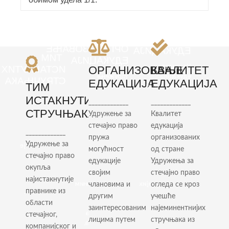
КВАЛИТЕТ
ОРГАНИЗОВАЊЕ
ЕДУКАЦИЈА
ТИМ
ЕДУКАЦИЈА
Квалитет
ИСТАКНУТИХ
ОРГАНИЗОВАЊЕ
КВАЛИТЕТ
Удружење
едукација
СТРУЧЊАКА
ЕДУКАЦИЈА
ЕДУКАЦИЈА
ТИМ
за
организованих
стечајно
од
Удружење
ИСТАКНУТИХ
_____________
_____________
право
стране
за
СТРУЧЊАКА
Удружење за
Квалитет
пружа
Удружења
стечајно
могућност
за
стечајно право
едукација
право
_____________
едукације
стечајно
окупља
пружа
организованих
Удружење за
својим
право
најистакнутије
могућност
од стране
члановима
огледа
правнике
стечајно право
едукације
Удружења за
и
се кроз
из
окупља
својим
стечајно право
другим
учешће
области
најистакнутије
заинтересованим
најеминентнијих
члановима и
огледа се кроз
стечајног,
правнике из
лицима
стручњака
компанијског
другим
учешће
области
путем
из
и других
заинтересованим
најеминентнијих
организовања
области
сродних
стечајног,
лицима путем
стручњака из
конференција,
стечајног,
грана
компанијског и