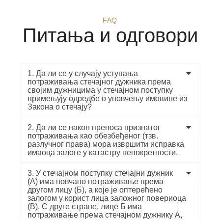
FAQ
Питања и одговори
1. Да ли се у случају уступања
потраживања стечајног дужника према
својим дужницима у стечајном поступку
примењују одредбе о уновчењу имовине из
Закона о стечају?
2. Да ли се након преноса признатог
потраживања као обезбеђеног (тзв.
разлучног права) мора извршити исправка
имаоца залоге у катастру непокретности.
3. У стечајном поступку стечајни дужник
(А) има новчано потраживање према
другом лицу (Б), а које је оптерећено
залогом у корист лица заложног повериоца
(В). С друге стране, лице Б има
потраживање према стечајном дужнику А,