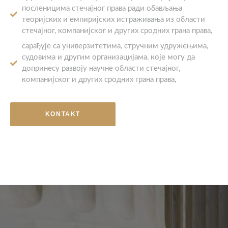
посленицима стечајног права ради обављања
теоријских и емпиријских истраживања из области
стечајног, компанијског и других сродних грана права,
сарађује са универзитетима, стручним удружењима,
судовима и другим организацијама, које могу да
допринесу развоју научне области стечајног,
компанијског и других сродних грана права,
KONTAKT