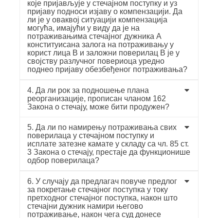
које пријављује у стечајном поступку и уз
пријаву подноси изјаву о компензацији. Да
ли је у оваквој ситуацији компензација
могућа, имајући у виду да је на
потраживањима стечајног дужника А
конституисана залога на потраживању у
корист лица В и заложни поверилац В је у
својству разлучног повериоца уредно
поднео пријаву обезбеђеног потраживања?
4. Да ли рок за подношење плана
реорганизације, прописан чланом 162
Закона о стечају, може бити продужен?
5. Да ли по намирењу потраживања свих
поверилаца у стечајном поступку и
исплате затезне камате у складу са чл. 85 ст.
3 Закона о стечају, престаје да функционише
одбор поверилаца?
6. У случају да предлагач повуче предлог
за покретање стечајног поступка у току
претходног стечајног поступка, након што
стечајни дужник намири његово
потраживање, након чега суд донесе