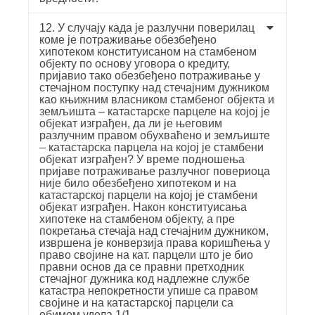
12. У случају када је разлучни поверилац
коме је потраживање обезбеђено
хипотеком конституисаном на стамбеном
објекту по основу уговора о кредиту,
пријавио тако обезбеђено потраживање у
стечајном поступку над стечајним дужником
као књижним власником стамбеног објекта и
земљишта – катастарске парцеле на којој је
објекат изграђен, да ли је његовим
разлучним правом обухваћено и земљиште
– катастарска парцела на којој је стамбени
објекат изграђен? У време подношења
пријаве потраживање разлучног повериоца
није било обезбеђено хипотеком и на
катастарској парцели на којој је стамбени
објекат изграђен. Након конституисања
хипотеке на стамбеном објекту, а пре
покретања стечаја над стечајним дужником,
извршена је конверзија права коришћења у
право својине на кат. парцели што је био
правни основ да се правни претходник
стечајног дужника код надлежне службе
катастра непокретности упише са правом
својине и на катастарској парцели са
обимом удела 1/1.