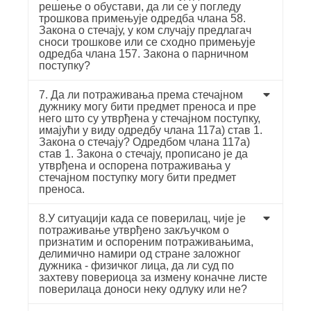
решење о обустави, да ли се у погледу
трошкова примењује одредба члана 58.
Закона о стечају, у ком случају предлагач
сноси трошкове или се сходно примењује
одредба члана 157. Закона о парничном
поступку?
7. Да ли потраживања према стечајном
дужнику могу бити предмет преноса и пре
него што су утврђена у стечајном поступку,
имајући у виду одредбу члана 117а) став 1.
Закона о стечају? Одредбом члана 117а)
став 1. Закона о стечају, прописано је да
утврђена и оспорена потраживања у
стечајном поступку могу бити предмет
преноса.
8.У ситуацији када се поверилац, чије је
потраживање утврђено закључком о
признатим и оспореним потраживањима,
делимично намири од стране заложног
дужника - физичког лица, да ли суд по
захтеву повериоца за измену коначне листе
поверилаца доноси неку одлуку или не?