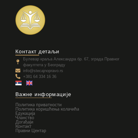
Контакт детаљи
Булевар краља Александра бр. 67, зграда Правног
факултета у Београду
info@stecajnopravo.rs
+381 64 334 16 36
Важне информације
Политика приватности
Политика коришћења колачића
Едукација
Чланство
Догађаји
Контакт
Правни Центар