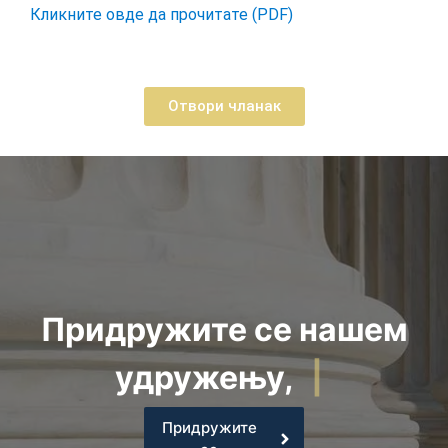
Кликните овде да прочитате (PDF)
Отвори чланак
Придружите се нашем
удружењу,
|
Придружите