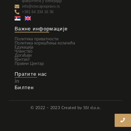
факултета у Београду
info@stecajnopravo.rs
+381 64 334 16 36
Важне информације
Политика приватности
Политика коришћења колачића
Едукација
Чланство
Догађаји
Контакт
Правни Центар
Пратите нас
Билтен
© 2022 – 2023
Created by SSI d.o.o.