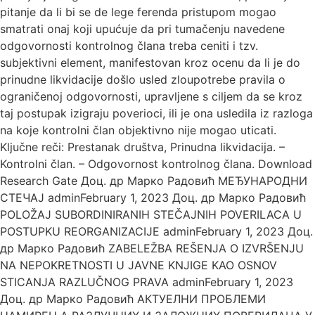
pitanje da li bi se de lege ferenda pristupom mogao
smatrati onaj koji upućuje da pri tumačenju navedene
odgovornosti kontrolnog člana treba ceniti i tzv.
subjektivni element, manifestovan kroz ocenu da li je do
prinudne likvidacije došlo usled zloupotrebe pravila o
ograničenoj odgovornosti, upravljene s ciljem da se kroz
taj postupak izigraju poverioci, ili je ona usledila iz razloga
na koje kontrolni član objektivno nije mogao uticati.
Ključne reči: Prestanak društva, Prinudna likvidacija. –
Kontrolni član. – Odgovornost kontrolnog člana. Download
Research Gate Доц. др Марко Радовић МЕЂУНАРОДНИ
СТЕЧАЈ adminFebruary 1, 2023 Доц. др Марко Радовић
POLOŽAJ SUBORDINIRANIH STEČAJNIH POVERILACA U
POSTUPKU REORGANIZACIJE adminFebruary 1, 2023 Доц.
др Марко Радовић ZABELEŽBA REŠENJA O IZVRŠENJU
NA NEPOKRETNOSTI U JAVNE KNJIGE KAO OSNOV
STICANJA RAZLUČNOG PRAVA adminFebruary 1, 2023
Доц. др Марко Радовић АКТУЕЛНИ ПРОБЛЕМИ