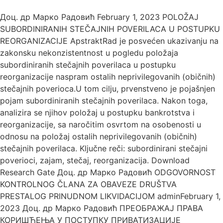
Доц. др Марко Радовић February 1, 2023 POLOŽAJ
SUBORDINIRANIH STEČAJNIH POVERILACA U POSTUPKU
REORGANIZACIJE ApstraktRad je posvećen ukazivanju na
zakonsku nekonzistentnost u pogledu položaja
subordiniranih stečajnih poverilaca u postupku
reorganizacije naspram ostalih neprivilegovanih (običnih)
stečajnih poverioca.U tom cilju, prvenstveno je pojašnjen
pojam subordiniranih stečajnih poverilaca. Nakon toga,
analizira se njihov položaj u postupku bankrotstva i
reorganizacije, sa naročitim osvrtom na osobenosti u
odnosu na položaj ostalih neprivilegovanih (običnih)
stečajnih poverilaca. Ključne reči: subordinirani stečajni
poverioci, zajam, stečaj, reorganizacija. Download
Research Gate Доц. др Марко Радовић ODGOVORNOST
KONTROLNOG ČLANA ZA OBAVEZE DRUŠTVA
PRESTALOG PRINUDNOM LIKVIDACIJOM adminFebruary 1,
2023 Доц. др Марко Радовић ПРЕОБРАЖАЈ ПРАВА
КОРИШЋЕЊА У ПОСТУПКУ ПРИВАТИЗАЦИЈЕ