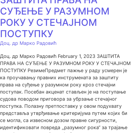
СУЂЕЊЕ У РАЗУМНОМ
РОКУ У СТЕЧАЈНОМ
ПОСТУПКУ
Доц. др Марко Радовић
Доц. др Марко Радовић February 1, 2023 ЗАШТИТА
ПРАВА НА СУЂЕЊЕ У РАЗУМНОМ РОКУ У СТЕЧАЈНОМ
ПОСТУПКУ РезимеПредмет пажње у раду усмерен је
ка проучавању правних инструмената за заштиту
права на суђење у разумном року кроз стечајни
поступак. Посебан акценат стављен је на поступањe
судова поводом приговора за убрзање стечајног
поступка. Полазну претпоставку у овом подухвату
представља утврђивање критеријума путем којих би
се могла, са извесном дозом правне сигурности,
идентификовати повреда ,,разумног рока“ за трајање