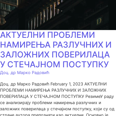
АКТУЕЛНИ ПРОБЛЕМИ
НАМИРЕЊА РАЗЛУЧНИХ И
ЗАЛОЖНИХ ПОВЕРИЛАЦА
У СТЕЧАЈНОМ ПОСТУПКУ
Доц. др Марко Радовић
Доц. др Марко Радовић February 1, 2023 АКТУЕЛНИ
ПРОБЛЕМИ НАМИРЕЊА РАЗЛУЧНИХ И ЗАЛОЖНИХ
ПОВЕРИЛАЦА У СТЕЧАЈНОМ ПОСТУПКУ РезимеУ раду
се анализирају проблеми намирења разлучних и
заложних поверилаца у стечајном поступку, који су од
стране аутора препознати као актуелни. Основно је