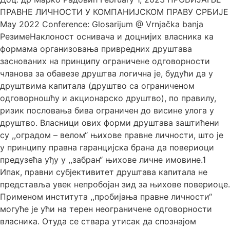
ПРАВНЕ ЛИЧНОСТИ У КОМПАНИЈСКОМ ПРАВУ СРБИЈЕ
May 2022 Conference: Glosarijum @ Vrnjačka banja
РезимеНаклоност оснивача и доцнијих власника ка
формама организовања привредних друштава
заснованих на принципу ограничене одговорности
чланова за обавезе друштва логична је, будући да у
друштвима капитала (друштво са ограниченом
одговорношћу и акционарско друштво), по правилу,
ризик пословања бива ограничен до висине улога у
друштво. Власници ових форми друштава заштићени
су ,,оградом – велом“ њихове правне личности, што је
у принципу правна гаранцијска брана да повериоци
предузећа уђу у ,,забран“ њихове личне имовине.1
Ипак, правни субјективитет друштава капитала не
представља увек непробојан зид за њихове повериоце.
Применом института ,,пробијања правне личности“
могуће је ући на терен неограничене одговорности
власника. Отуда се ствара утисак да спознајом