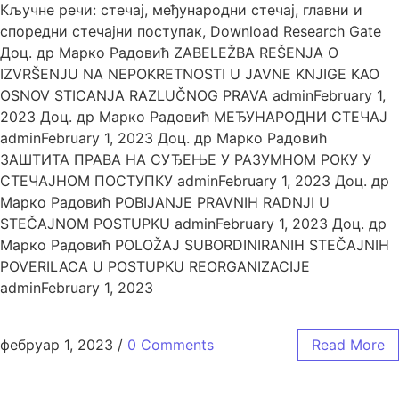
Кључне речи: стечај, међународни стечај, главни и
споредни стечајни поступак, Download Research Gate
Доц. др Марко Радовић ZABELEŽBA REŠENJA O
IZVRŠENJU NA NEPOKRETNOSTI U JAVNE KNJIGE KAO
OSNOV STICANJA RAZLUČNOG PRAVA adminFebruary 1,
2023 Доц. др Марко Радовић МЕЂУНАРОДНИ СТЕЧАЈ
adminFebruary 1, 2023 Доц. др Марко Радовић
ЗАШТИТА ПРАВА НА СУЂЕЊЕ У РАЗУМНОМ РОКУ У
СТЕЧАЈНОМ ПОСТУПКУ adminFebruary 1, 2023 Доц. др
Марко Радовић POBIJANJE PRAVNIH RADNJI U
STEČAJNOM POSTUPKU adminFebruary 1, 2023 Доц. др
Марко Радовић POLOŽAJ SUBORDINIRANIH STEČAJNIH
POVERILACA U POSTUPKU REORGANIZACIJE
adminFebruary 1, 2023
фебруар 1, 2023
/
0 Comments
Read More