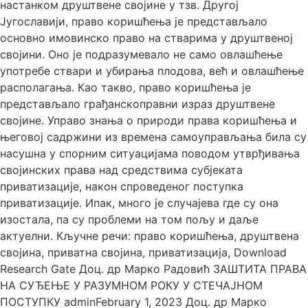
настанком друштвене својине у тзв. Другој
Југославији, право коришћења је представљало
основно имовинско право на стварима у друштвеној
својини. Оно је подразумевало не само овлашћење
употребе ствари и убирања плодова, већ и овлашћење
располагања. Као такво, право коришћења је
представљало грађанскоправни израз друштвене
својине. Управо знања о природи права коришћења и
његовој садржини из времена самоуправљања била су
насушна у спорним ситуацијама поводом утврђивања
својинских права над средствима субјеката
приватизације, након спроведеног поступка
приватизације. Ипак, много је случајева где су она
изостала, па су проблеми на том пољу и даље
актуелни. Кључне речи: право коришћења, друштвена
својина, приватна својина, приватизација, Download
Research Gate Доц. др Марко Радовић ЗАШТИТА ПРАВА
НА СУЂЕЊЕ У РАЗУМНОМ РОКУ У СТЕЧАЈНОМ
ПОСТУПКУ adminFebruary 1, 2023 Доц. др Марко