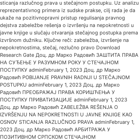
sticanja razlučnog prava u stečajnom postupku. Uz analizu
reprezentativnog primera iz sudske prakse, cilj rada je da
ukaže na pozitivnopravni pristup regulisanja pravnog
dejstva zabeležbe rešenja o izvršenju na nepokretnosti u
javne knjige u slučaju otvaranja stečajnog postupka prema
izvršnom dužniku. Ključne reči: zabeležba, izvršenje na
nepokretnostima, stečaj, rezlučno pravo Download
Research Gate Доц. др Марко Радовић ЗАШТИТА ПРАВА
НА СУЂЕЊЕ У РАЗУМНОМ РОКУ У СТЕЧАЈНОМ
ПОСТУПКУ adminFebruary 1, 2023 Доц. др Марко
Радовић POBIJANJE PRAVNIH RADNJI U STEČAJNOM
POSTUPKU adminFebruary 1, 2023 Доц. др Марко
Радовић ПРЕОБРАЖАЈ ПРАВА КОРИШЋЕЊА У
ПОСТУПКУ ПРИВАТИЗАЦИЈЕ adminFebruary 1, 2023
Доц. др Марко Радовић ZABELEŽBA REŠENJA O
IZVRŠENJU NA NEPOKRETNOSTI U JAVNE KNJIGE KAO
OSNOV STICANJA RAZLUČNOG PRAVA adminFebruary 1,
2023 Доц. др Марко Радовић АРБИТРАЖА У
ПОЗИТИВНОМ СРПСКОМ СТЕЧАЈНОМ