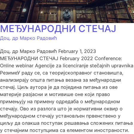
МЕЂУНАРОДНИ СТЕЧАЈ
Доц. др Марко Радовић
Доц. др Марко Радовић February 1, 2023
МЕЂУНАРОДНИ СТЕЧАЈ February 2022 Conference:
Online webinar Agencije za licenciranje stečajnih upravnika
РезимеУ раду се, са теоријскоправног становишта,
анализирају општа питања везана за међународни
стечај. Циљ аутора је да поједина питања из ове
материје разјасни и мотивише оне који право
примењују на примену одредаба о међународном
стечају. Ово из разлога што је нормативни оквир о
међународном стечају установљен првенствено у
циљу да олакша поступак решавања сложених питања
у стечајним поступцима са елементом иностраности.