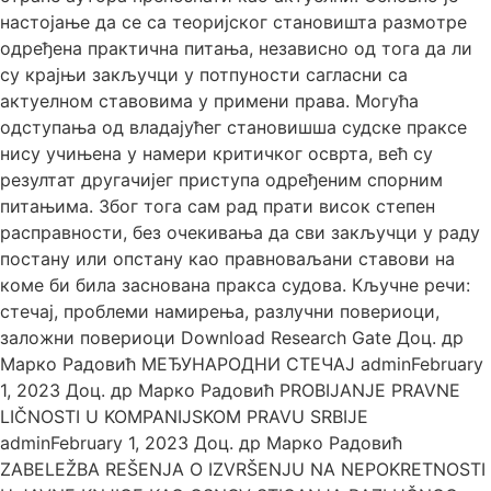
настојање да се са теоријског становишта размoтре
одређена практична питања, независно од тога да ли
су крајњи закључци у потпуности сагласни са
актуелном ставовима у примени права. Mогућа
одступања од владајућег становишша судске праксе
нису учињена у намери критичког осврта, већ су
резултат другачијег приступа одређеним спорним
питањима. Због тога сам рад прати висок степен
расправности, без очекивања да сви закључци у раду
постану или опстану као правноваљани ставови на
коме би била заснована пракса судова. Кључне речи:
стечај, проблеми намирења, разлучни повериоци,
заложни повериоци Download Research Gate Доц. др
Марко Радовић МЕЂУНАРОДНИ СТЕЧАЈ adminFebruary
1, 2023 Доц. др Марко Радовић PROBIJANJE PRAVNE
LIČNOSTI U KOMPANIJSKOM PRAVU SRBIJE
adminFebruary 1, 2023 Доц. др Марко Радовић
ZABELEŽBA REŠENJA O IZVRŠENJU NA NEPOKRETNOSTI