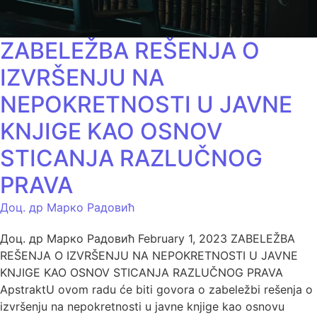
ZABELEŽBA REŠENJA O
IZVRŠENJU NA
NEPOKRETNOSTI U JAVNE
KNJIGE KAO OSNOV
STICANJA RAZLUČNOG
PRAVA
Доц. др Марко Радовић
Доц. др Марко Радовић February 1, 2023 ZABELEŽBA
REŠENJA O IZVRŠENJU NA NEPOKRETNOSTI U JAVNE
KNJIGE KAO OSNOV STICANJA RAZLUČNOG PRAVA
ApstraktU ovom radu će biti govora o zabeležbi rešenja o
izvršenju na nepokretnosti u javne knjige kao osnovu