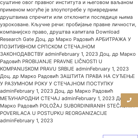
суштине овог правног института и његовом ваљаном
применом могуће је злоупотребе у привредним
друштвима спречити или отклонити последице њима
узроковане. Кључне речи: пробијање правне личности,
компанијско право, друштва капитала Download
Research Gate Доц. др Марко Радовић АРБИТРАЖА У
ПОЗИТИВНОМ СРПСКОМ СТЕЧАЈНОМ
ЗАКОНОДАВСТВУ adminFebruary 1, 2023 Доц. др Марко
Радовић PROBIJANJE PRAVNE LIČNOSTI U
KOMPANIJSKOM PRAVU SRBIJE adminFebruary 1, 2023
Доц. др Марко Радовић ЗАШТИТА ПРАВА НА СУЂЕЊЕ
У РАЗУМНОМ РОКУ У СТЕЧАЈНОМ ПОСТУПКУ
adminFebruary 1, 2023 Доц. др Марко Радовић
МЕЂУНАРОДНИ СТЕЧАЈ adminFebruary 1, 2023 Доц. др
Марко Радовић POLOŽAJ SUBORDINIRANIH STEČAJNIH
POVERILACA U POSTUPKU REORGANIZACIJE
adminFebruary 1, 2023