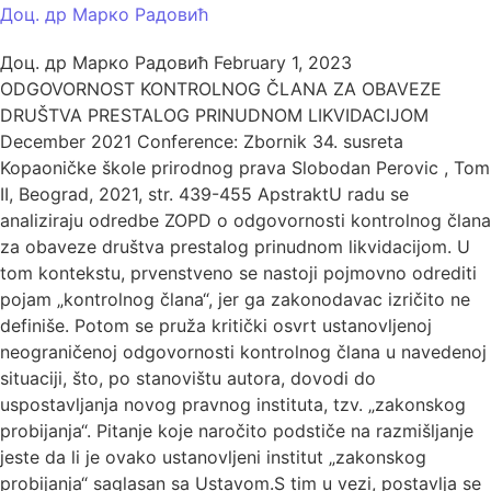
Доц. др Марко Радовић
Доц. др Марко Радовић February 1, 2023
ODGOVORNOST KONTROLNOG ČLANA ZA OBAVEZE
DRUŠTVA PRESTALOG PRINUDNOM LIKVIDACIJOM
December 2021 Conference: Zbornik 34. susreta
Kopaoničke škole prirodnog prava Slobodan Perovic , Tom
II, Beograd, 2021, str. 439-455 ApstraktU radu se
analiziraju odredbe ZOPD o odgovornosti kontrolnog člana
za obaveze društva prestalog prinudnom likvidacijom. U
tom kontekstu, prvenstveno se nastoji pojmovno odrediti
pojam „kontrolnog člana“, jer ga zakonodavac izričito ne
definiše. Potom se pruža kritički osvrt ustanovljenoj
neograničenoj odgovornosti kontrolnog člana u navedenoj
situaciji, što, po stanovištu autora, dovodi do
uspostavljanja novog pravnog instituta, tzv. „zakonskog
probijanja“. Pitanje koje naročito podstiče na razmišljanje
jeste da li je ovako ustanovljeni institut „zakonskog
probijanja“ saglasan sa Ustavom.S tim u vezi, postavlja se