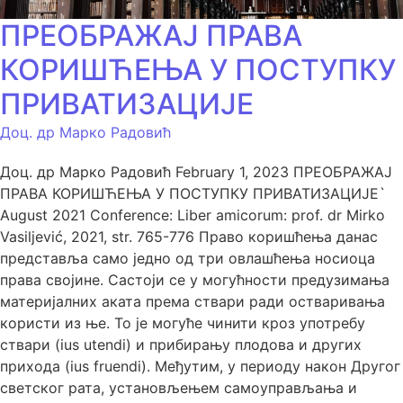
ПРЕОБРАЖАЈ ПРАВА
КОРИШЋЕЊА У ПОСТУПКУ
ПРИВАТИЗАЦИЈЕ
Доц. др Марко Радовић
Доц. др Марко Радовић February 1, 2023 ПРЕОБРАЖАЈ
ПРАВА КОРИШЋЕЊА У ПОСТУПКУ ПРИВАТИЗАЦИЈЕ`
August 2021 Conference: Liber amicorum: prof. dr Mirko
Vasiljević, 2021, str. 765-776 Право коришћења данас
представља само једно од три овлашћења носиоца
права својине. Састоји се у могућности предузимања
материјалних аката према ствари ради остваривања
користи из ње. То је могуће чинити кроз употребу
ствари (ius utendi) и прибирању плодова и других
прихода (ius fruendi). Међутим, у периоду након Другог
светског рата, установљењем самоуправљања и