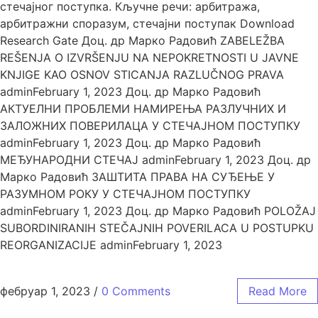
стечајног поступка. Кључне речи: арбитража,
арбитражни споразум, стечајни поступак Download
Research Gate Доц. др Марко Радовић ZABELEŽBA
REŠENJA O IZVRŠENJU NA NEPOKRETNOSTI U JAVNE
KNJIGE KAO OSNOV STICANJA RAZLUČNOG PRAVA
adminFebruary 1, 2023 Доц. др Марко Радовић
АКТУЕЛНИ ПРОБЛЕМИ НАМИРЕЊА РАЗЛУЧНИХ И
ЗАЛОЖНИХ ПОВЕРИЛАЦА У СТЕЧАЈНОМ ПОСТУПКУ
adminFebruary 1, 2023 Доц. др Марко Радовић
МЕЂУНАРОДНИ СТЕЧАЈ adminFebruary 1, 2023 Доц. др
Марко Радовић ЗАШТИТА ПРАВА НА СУЂЕЊЕ У
РАЗУМНОМ РОКУ У СТЕЧАЈНОМ ПОСТУПКУ
adminFebruary 1, 2023 Доц. др Марко Радовић POLOŽAJ
SUBORDINIRANIH STEČAJNIH POVERILACA U POSTUPKU
REORGANIZACIJE adminFebruary 1, 2023
фебруар 1, 2023
/
0 Comments
Read More