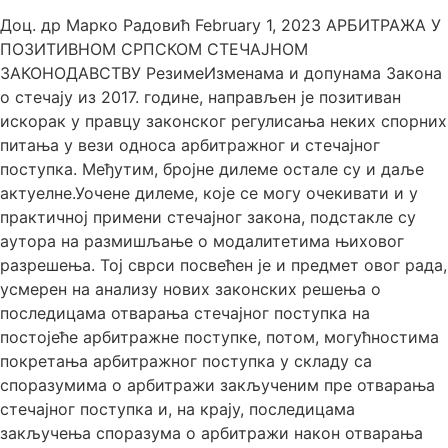
Доц. др Марко Радовић February 1, 2023 АРБИТРАЖА У
ПОЗИТИВНОМ СРПСКОМ СТЕЧАЈНОМ
ЗАКОНОДАВСТВУ РезимеИзменама и допунама Закона
о стечају из 2017. године, направљен је позитиван
искорак у правцу законског регулисања неких спорних
питања у вези односа арбитражног и стечајног
поступка. Међутим, бројне дилеме остале су и даље
актуелне.Уочене дилеме, које се могу очекивати и у
практичној примени стечајног закона, подстакле су
аутора на размишљање о модалитетима њиховог
разрешења. Тој сврси посвећен је и предмет овог рада,
усмерен на анализу нових законских решења о
последицама отварања стечајног поступка на
постојеће арбитражне поступке, потом, могућностима
покретања арбитражног поступка у складу са
споразумима о арбитражи закљученим пре отварања
стечајног поступка и, на крају, последицама
закључења споразума о арбитражи након отварања