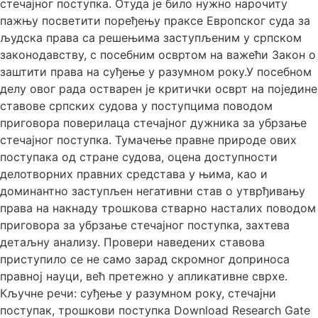
стечајног поступка. Отуда је било нужно нарочиту
пажњу посветити поређењу праксе Европског суда за
људска права са решењима заступљеним у српском
законодавству, с посебним освртом на важећи Закон о
заштити права на суђење у разумном року.У посебном
делу овог рада остварен је критички осврт на поједине
ставове српских судова у поступцима поводом
приговора поверилаца стечајног дужника за убрзање
стечајног поступка. Тумачење правне природе ових
поступака од стране судова, оцена доступности
делотворних правних средстава у њима, као и
доминантно заступљен негативни став о утврђивању
права на накнаду трошкова стварно насталих поводом
приговора за убрзање стечајног поступка, захтева
детаљну анализу. Провери наведених ставова
приступило се не само зарад скромног доприноса
правној науци, већ претежно у апликативне сврхе.
Кључне речи: суђење у разумном року, стечајни
поступак, трошкови поступка Download Research Gate